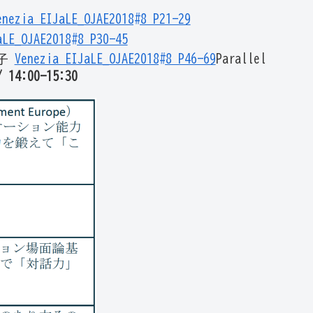
enezia EIJaLE_OJAE2018#8 P21-29
aLE_OJAE2018#8 P30-45
知子
Venezia EIJaLE_OJAE2018#8 P46-69
Parallel
14:00-15:30