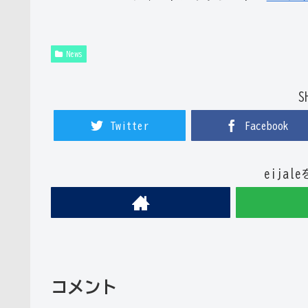
News
S
Twitter
Facebook
eija
コメント