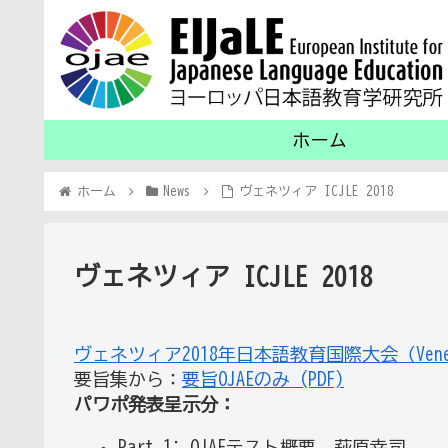
ホーム
ホーム
News
ヴェネツィア ICJLE 2018
ヴェネツィア ICJLE 2018
ヴェネツィア2018年日本語教育国際大会（Venezia 
要旨集から：
要旨OJAEのみ (PDF)
パワポ発表呈示分：
Part 1: OJAEテスト概要 萩原幸司