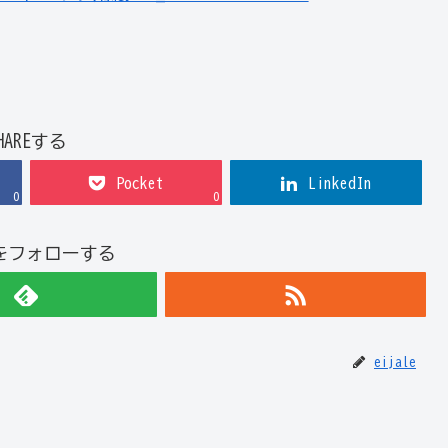
HAREする
Pocket
LinkedIn
0
0
leをフォローする
eijale