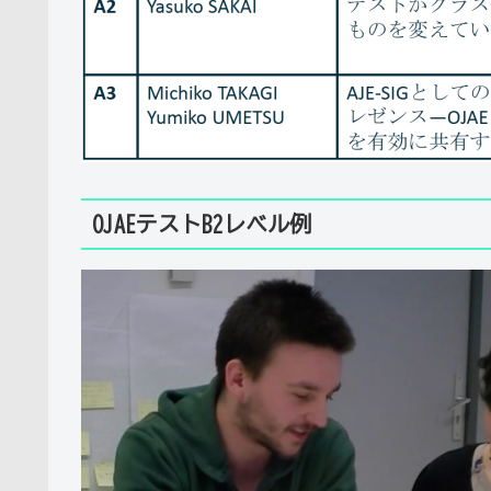
OJAEテストB2レベル例