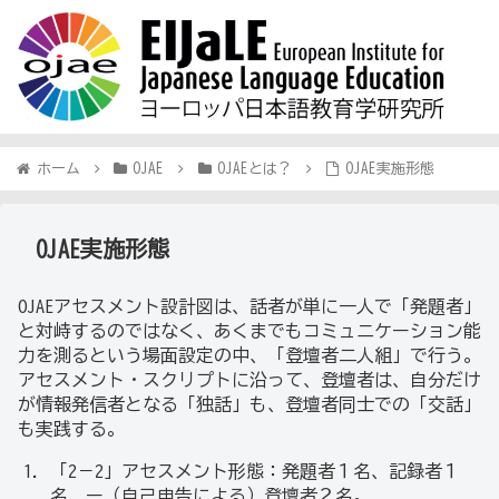
ホーム
OJAE
OJAEとは？
OJAE実施形態
OJAE実施形態
OJAEアセスメント設計図は、話者が単に一人で「発題者」
と対峙するのではなく、あくまでもコミュニケーション能
力を測るという場面設定の中、「登壇者二人組」で行う。
アセスメント・スクリプトに沿って、登壇者は、自分だけ
が情報発信者となる「独話」も、登壇者同士での「交話」
も実践する。
「2－2」アセスメント形態：発題者１名、記録者１
名 ー（自己申告による）登壇者２名。